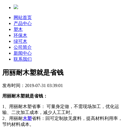
网站首页
产品中心
塑木
环保木
绿可木
公司简介
新闻中心
联系我们
用丽耐木塑就是省钱
发布时间：2019-07-31 03:39:01
用丽耐木塑就是省钱：
1、用
丽耐木塑省事
：
可量身定做，不需现场加工，
优化运
输、二次加工成本
，
减少人工
工时
。
2
、用
丽耐
木塑
省料：
回可定制故
无废料，提高材料利用率，
节约材料成本。