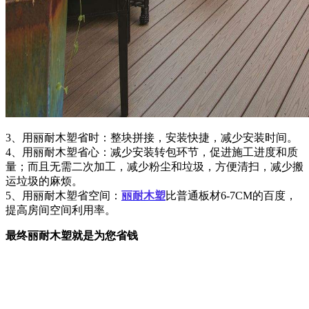
3、用
丽耐木塑
省时：整块拼接，安装快捷，减少安装时间。
4、用丽耐木塑
省心：减少安装
转包
环节，
促进施工进度和质
量；而且无需二次加工，减少粉尘和
垃圾，方便清扫，减少搬
运垃圾的麻烦。
5、用丽耐木塑
省
空间
：
丽耐木塑
比普通
板材
6-7CM的百度
，
提高
房间空间利用率
。
最终丽耐木塑就是为您省钱